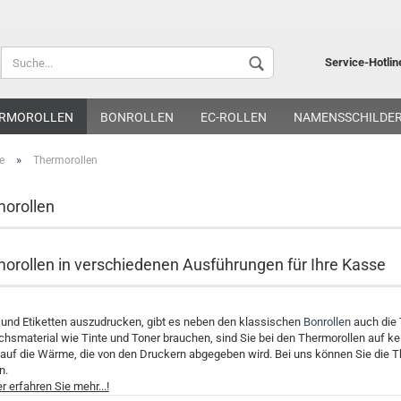
Lieferland
Service-Hotlin
RMOROLLEN
BONROLLEN
EC-ROLLEN
NAMENSSCHILDE
»
e
Thermorollen
orollen
Kon
orollen in verschiedenen Ausführungen für Ihre Kasse
Pa
und Etiketten auszudrucken, gibt es neben den klassischen
Bonrollen
auch die
chsmaterial wie Tinte und Toner brauchen, sind Sie bei den Thermorollen auf k
t auf die Wärme, die von den Druckern abgegeben wird. Bei uns können Sie die T
n.
r erfahren Sie mehr...!