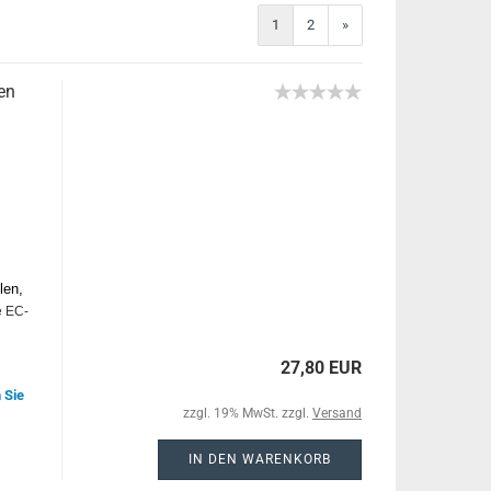
1
2
»
en
len,
e EC-
27,80 EUR
 Sie
zzgl. 19% MwSt. zzgl.
Versand
IN DEN WARENKORB