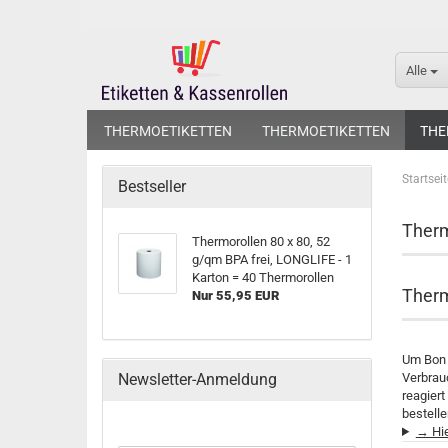
Alle
THERMOETIKETTEN
THERMOETIKETTEN
THE
Startseit
Bestseller
Therm
Thermorollen 80 x 80, 52
g/qm BPA frei, LONGLIFE - 1
Karton = 40 Thermorollen
Therm
Nur 55,95 EUR
Um Bon 
Newsletter-Anmeldung
Verbrau
reagier
bestelle
→ Hie