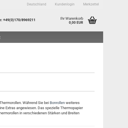
Deutschland
Kundenlogin
Merkzettel
Ihr Warenkorb
e
: +49(0)170/8969211
0,00 EUR
R
to erstellen
sswort vergessen?
 Thermorollen. Während Sie bei
Bonrollen
weiteres
eine Extras angewiesen. Das spezielle Thermopapier
hermorollen in verschiedenen Stärken und Breiten