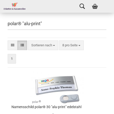
polar® "alu-print"
Sortieren nach
8 pro Seite
1
Namensschild polar® 30 "alu-print" edelstahl