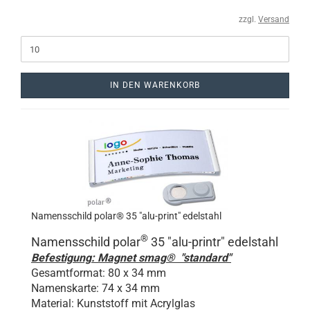
zzgl.
Versand
IN DEN WARENKORB
Namensschild polar® 35 "alu-print" edelstahl
®
Namensschild polar
35 "
alu-print
r" edelstahl
Befestigung: Magnet smag® "standard"
Gesamtformat: 80 x 34 mm
Namenskarte: 74 x 34 mm
Material: Kunststoff mit Acrylglas