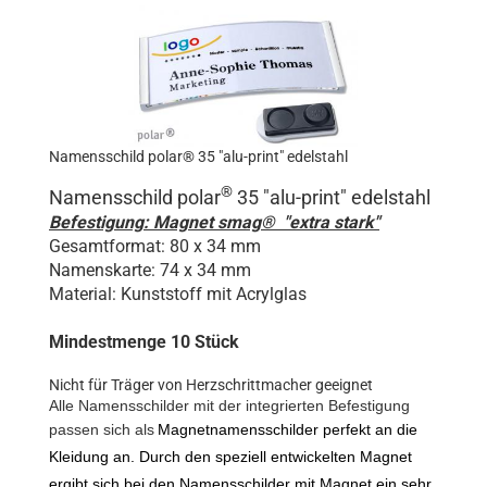
Namensschild polar® 35 "alu-print" edelstahl
®
Namensschild polar
35 "alu
-print
" edelstahl
Befestigung: Magnet smag® "extra stark"
Gesamtformat: 80 x 34 mm
Namenskarte: 74 x 34 mm
Material: Kunststoff mit Acrylglas
Mindestmenge 10 Stück
Nicht für Träger von Herzschrittmacher geeignet
Alle Namensschilder mit der integrierten Befestigung
passen sich als
Magnetnamensschilder perfekt an die
Kleidung an. Durch den speziell entwickelten Magnet
ergibt sich bei den Namensschilder mit Magnet ein sehr