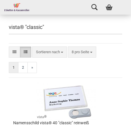
vista® "classic"
Sortieren nach
8 pro Seite
1
2
»
Namensschild vista® 40 "classic" reinweiß