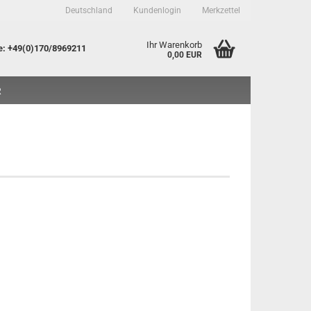
Deutschland
Kundenlogin
Merkzettel
Ihr Warenkorb
e
: +49(0)170/8969211
0,00 EUR
R
to erstellen
sswort vergessen?