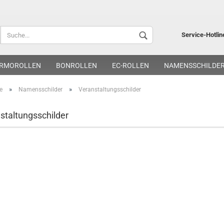
Lieferland
Service-Hotlin
RMOROLLEN
BONROLLEN
EC-ROLLEN
NAMENSSCHILDE
»
»
e
Namensschilder
Veranstaltungsschilder
staltungsschilder
Kon
Pa