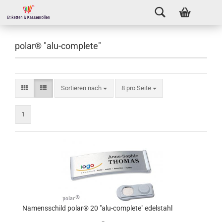
polar® "alu-complete"
Sortieren nach
8 pro Seite
1
Namensschild polar® 20 "alu-complete" edelstahl