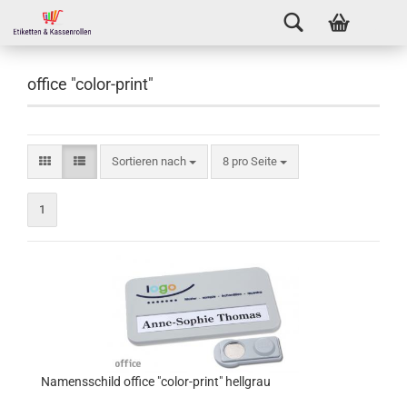
office "color-print"
Sortieren nach
8 pro Seite
1
Namensschild office "color-print" hellgrau