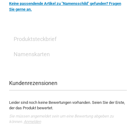
Keine passendende Artikel zu "Namensschild" gefunden? Fragen
Sie gerne an.
Produktsteckbrief
Namenskarten
Kundenrezensionen
Leider sind noch keine Bewertungen vorhanden. Seien Sie der Erste,
der das Produkt bewertet.
Sie müssen angemeldet sein um eine Bewertung abgeben zu
können.
Anmelden