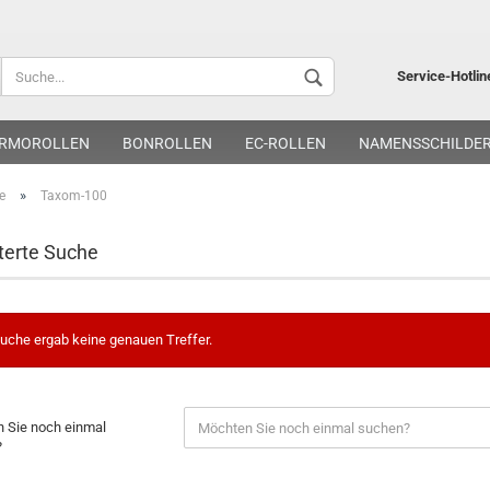
Lieferland
Service-Hotlin
RMOROLLEN
BONROLLEN
EC-ROLLEN
NAMENSSCHILDE
»
e
Taxom-100
terte Suche
Kon
uche ergab keine genauen Treffer.
Pa
 Sie noch einmal
?