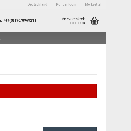
Deutschland
Kundenlogin
Merkzettel
Ihr Warenkorb
e
: +49(0)170/8969211
0,00 EUR
R
to erstellen
sswort vergessen?