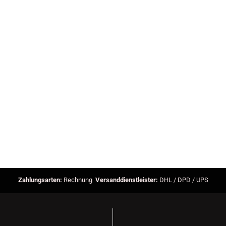
Zahlungsarten:
Rechnung
Versanddienstleister:
DHL / DPD / UPS