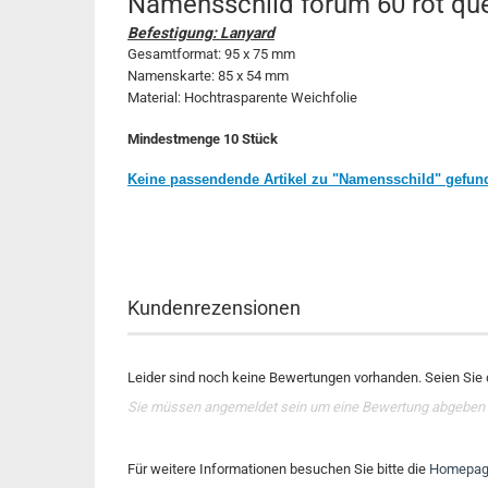
Namensschild forum 60 rot qu
Befestigung: Lanyard
Gesamtformat: 95 x 75 mm
Namenskarte: 85 x 54 mm
Material: Hochtrasparente Weichfolie
Mindestmenge 10 Stück
Keine passendende Artikel zu "Namensschild" gefun
Kundenrezensionen
Leider sind noch keine Bewertungen vorhanden. Seien Sie d
Sie müssen angemeldet sein um eine Bewertung abgeben
Für weitere Informationen besuchen Sie bitte die
Homepa