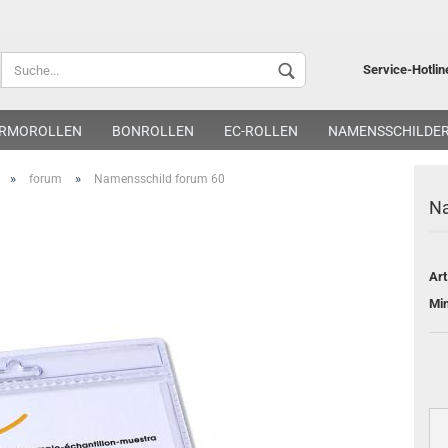
Lieferland
Service-Hotlin
RMOROLLEN
BONROLLEN
EC-ROLLEN
NAMENSSCHILDE
»
»
forum
Namensschild forum 60
Na
Art
Kon
Pa