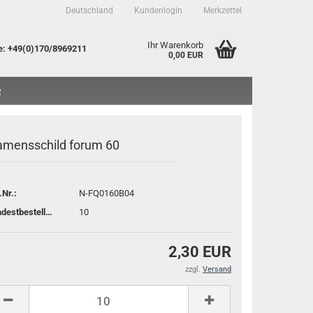
Deutschland
Kundenlogin
Merkzettel
Ihr Warenkorb
e
: +49(0)170/8969211
0,00 EUR
R
mensschild forum 60
.Nr.:
N-FQ0160B04
to erstellen
Mindestbestellmenge:
10
sswort vergessen?
2,30 EUR
zzgl.
Versand