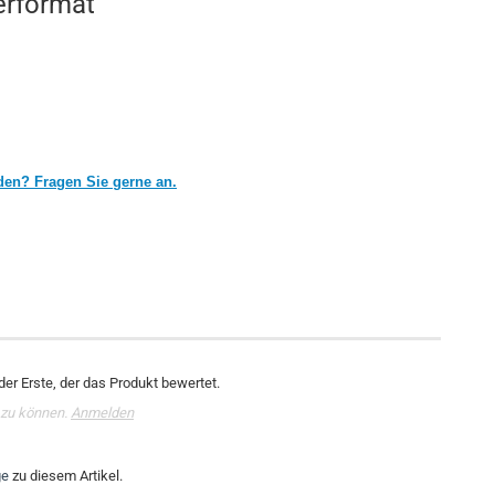
erformat
den? Fragen Sie gerne an.
er Erste, der das Produkt bewertet.
 zu können.
Anmelden
ge
zu diesem Artikel.