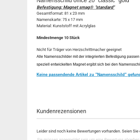
gold
Namensschild
office 20 "classic"
Befestigung: Magnet smag® "standard"
Gesamtformat: 81 x 23 mm
Namenskarte: 75 x 17 mm
Material: Kunststoff mit Acrylglas
Mindestmenge 10 Stück
Nicht für Träger von Herzschrittmacher geeignet
Alle Namensschilder mit der integrierten Befestigung passen 
speziell entwickelten Magnet ergibt sich bei den Namensschi
Keine passendende Artikel zu "Namensschild" gefun
Kundenrezensionen
Leider sind noch keine Bewertungen vorhanden. Seien Sie d
Sie müssen angemeldet sein um eine Bewertung abgeben