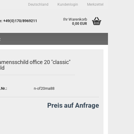
Deutschland
Kundenlogin
Merkzettel
Ihr Warenkorb
e
: +49(0)170/8969211
0,00 EUR
R
mensschild office 20 "classic"
ld
to erstellen
.Nr.:
n-of20ma88
sswort vergessen?
Preis auf Anfrage