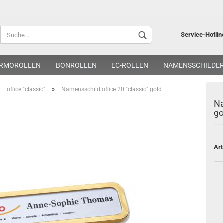
Lieferland
Service-Hotlin
RMOROLLEN
BONROLLEN
EC-ROLLEN
NAMENSSCHILDE
»
»
office "classic"
Namensschild office 20 "classic" gold
Na
go
Kon
Art
Pa