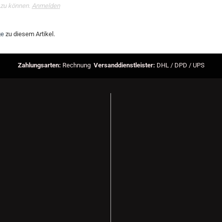
 zu können.
Anmelden
ge
zu diesem Artikel.
Zahlungsarten:
Rechnung
Versanddienstleister:
DHL / DPD / UPS