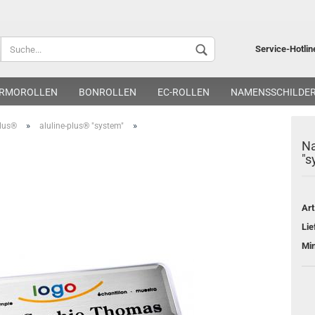
Lieferland
Service-Hotlin
RMOROLLEN
BONROLLEN
EC-ROLLEN
NAMENSSCHILDE
»
»
plus®
aluline-plus® "system"
Na
"s
Kon
Art
Pa
Lie