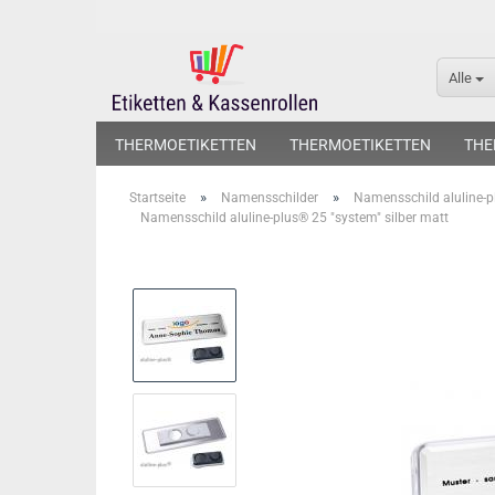
Alle
THERMOETIKETTEN
THERMOETIKETTEN
THE
»
»
Startseite
Namensschilder
Namensschild aluline-
Namensschild aluline-plus® 25 "system" silber matt