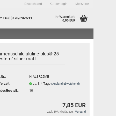
Deutschland
Kundenlogin
Merkzettel
Ihr Warenkorb
e
: +49(0)170/8969211
0,00 EUR
R
mensschild aluline-plus® 25
ystem" silber matt
to erstellen
.Nr.:
N-ALSR25ME
sswort vergessen?
ferzeit:
ca. 3-4 Tage
(Ausland abweichend)
Mindestbestellmenge:
10
7,85 EUR
zzgl. 19% MwSt. zzgl.
Versand