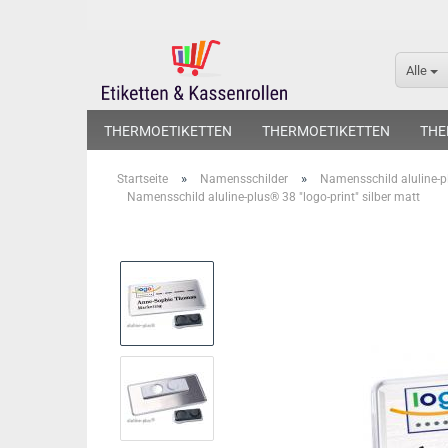
Alle
THERMOETIKETTEN
THERMOETIKETTEN
THE
»
»
Startseite
Namensschilder
Namensschild aluline-
Namensschild aluline-plus® 38 "logo-print" silber matt