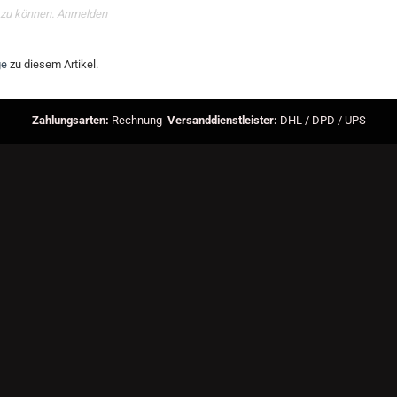
 zu können.
Anmelden
ge
zu diesem Artikel.
Zahlungsarten:
Rechnung
Versanddienstleister:
DHL / DPD / UPS