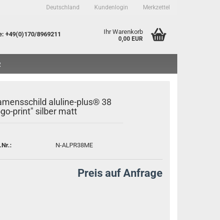
Deutschland
Kundenlogin
Merkzettel
Ihr Warenkorb
e
: +49(0)170/8969211
0,00 EUR
R
mensschild aluline-plus® 38
ogo-print" silber matt
to erstellen
.Nr.:
N-ALPR38ME
sswort vergessen?
Preis auf Anfrage