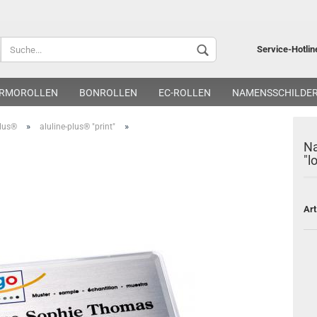
Lieferland
Service-Hotlin
RMOROLLEN
BONROLLEN
EC-ROLLEN
NAMENSSCHILDE
»
»
plus®
aluline-plus® "print"
Na
"l
Kon
Art
Pa