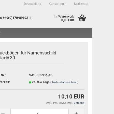
Deutschland
Kundenlogin
Merkzettel
Ihr Warenkorb
e
: +49(0)170/8969211
0,00 EUR
R
uckbögen für Namensschild
lar® 30
to erstellen
.Nr.:
N-DPC6530A-10
sswort vergessen?
ferzeit:
ca. 3-4 Tage
(Ausland abweichend)
10,10 EUR
zzgl. 19% MwSt. zzgl.
Versand