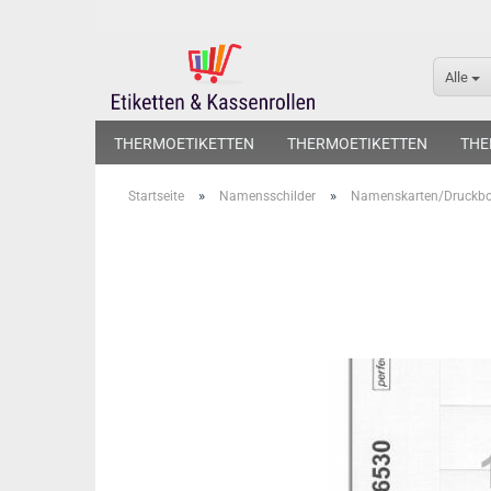
Alle
THERMOETIKETTEN
THERMOETIKETTEN
THE
»
»
Startseite
Namensschilder
Namenskarten/Druckb