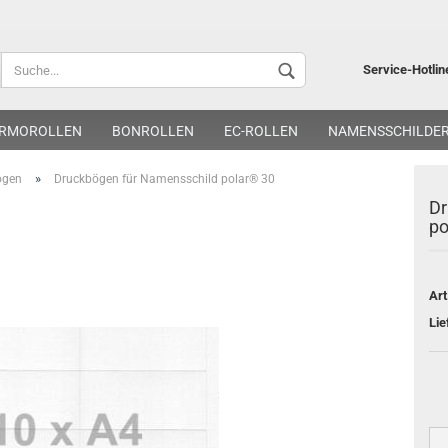
Lieferland
Service-Hotlin
RMOROLLEN
BONROLLEN
EC-ROLLEN
NAMENSSCHILDE
»
ogen
Druckbögen für Namensschild polar® 30
Dr
po
Kon
Art
Pa
Lie