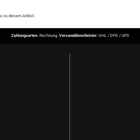
ge
zu diesem Artikel.
Zahlungsarten:
Rechnung
Versanddienstleister:
DHL / DPD / UPS