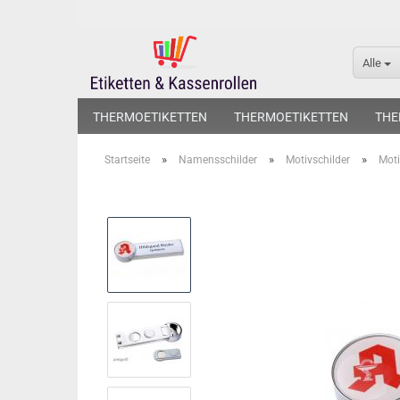
Alle
THERMOETIKETTEN
THERMOETIKETTEN
THE
»
»
»
Startseite
Namensschilder
Motivschilder
Mot