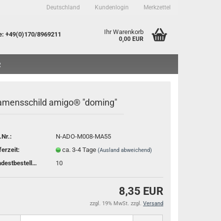
Deutschland
Kundenlogin
Merkzettel
Ihr Warenkorb
e
: +49(0)170/8969211
0,00 EUR
R
mensschild amigo® "doming"
.Nr.:
N-ADO-M008-MA55
to erstellen
ferzeit:
ca. 3-4 Tage
(Ausland abweichend)
sswort vergessen?
Mindestbestellmenge:
10
8,35 EUR
zzgl. 19% MwSt. zzgl.
Versand