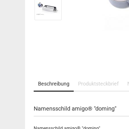
Beschreibung
Produktsteckbrief
Namensschild amigo® "doming"
Namensschild amigo® "doming"