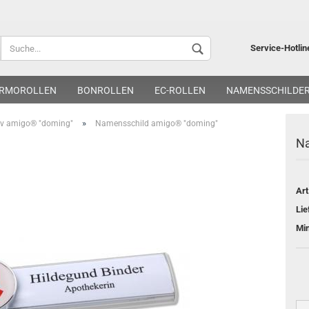
Lieferland
Service-Hotlin
RMOROLLEN
BONROLLEN
EC-ROLLEN
NAMENSSCHILDE
»
iv amigo® "doming"
Namensschild amigo® "doming"
Na
Art
Kon
Lie
Pa