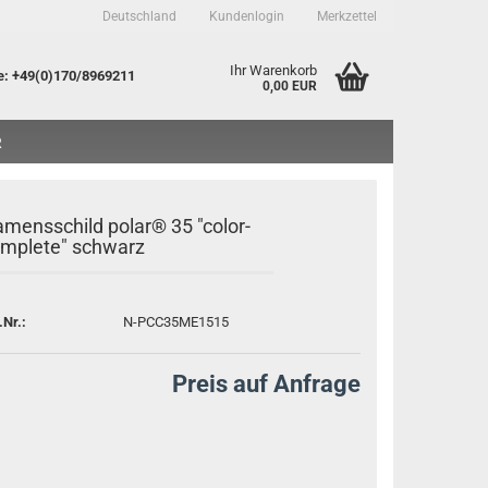
Deutschland
Kundenlogin
Merkzettel
Ihr Warenkorb
e
: +49(0)170/8969211
0,00 EUR
R
mensschild polar® 35 "color-
mplete" schwarz
to erstellen
.Nr.:
N-PCC35ME1515
sswort vergessen?
Preis auf Anfrage