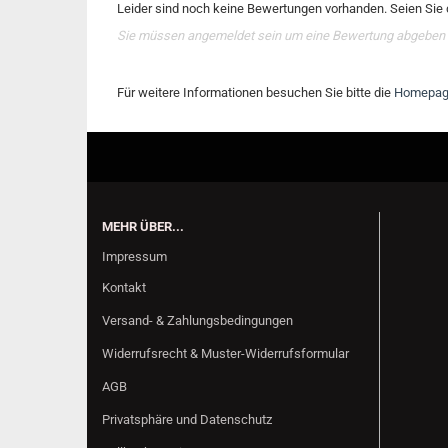
Leider sind noch keine Bewertungen vorhanden. Seien Sie d
Sie müssen angemeldet sein um eine Bewertung abgeben
Für weitere Informationen besuchen Sie bitte die
Homepa
MEHR ÜBER...
Impressum
Kontakt
Versand- & Zahlungsbedingungen
Widerrufsrecht & Muster-Widerrufsformular
AGB
Privatsphäre und Datenschutz