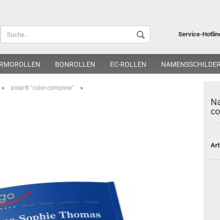
Lieferland
Service-Hotlin
RMOROLLEN
BONROLLEN
EC-ROLLEN
NAMENSSCHILDE
»
»
polar® "color-complete"
Na
co
Kon
Art
Pa