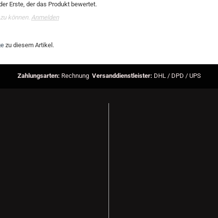
er Erste, der das Produkt bewertet.
 zu können.
Anmelden
ge
zu diesem Artikel.
Zahlungsarten:
Rechnung
Versanddienstleister:
DHL / DPD / UPS