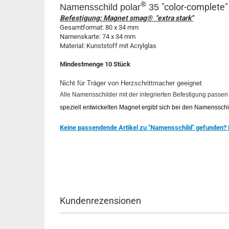
®
"color-complete
Namensschild polar
35
Befestigung: Magnet smag® "extra stark"
Gesamtformat: 80 x 34 mm
Namenskarte: 74 x 34 mm
Material: Kunststoff mit Acrylglas
Mindestmenge 10 Stück
Nicht für Träger von Herzschrittmacher geeignet
Alle Namensschilder mit der integrierten Befestigung passen 
speziell entwickelten Magnet ergibt sich bei den Namensschi
Keine passendende Artikel zu "Namensschild" gefunden? 
Kundenrezensionen